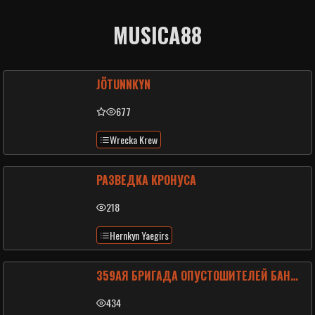
MUSICA88
JÖTUNNKYN
677
Wrecka Krew
РАЗВЕДКА КРОНУСА
218
Hernkyn Yaegirs
359АЯ БРИГАДА ОПУСТОШИТЕЛЕЙ БАНОК С ЯГОЙ
434